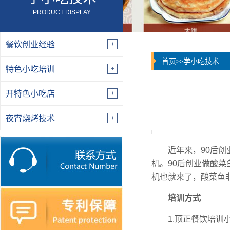
PRODUCT DISPLAY
餐饮创业经验
首页
学小吃技术
>>
特色小吃培训
开特色小吃店
夜宵烧烤技术
近年来，90后
机。90后创业做酸
机也就来了，酸菜鱼
培训方式
1.顶正餐饮培训