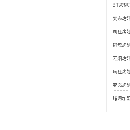
BT烤翅
变态烤
疯狂烤
销魂烤
无烟烤
疯狂烤
变态烤
烤翅加