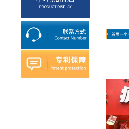
PRODUCT DISPLAY
首页
小
>>